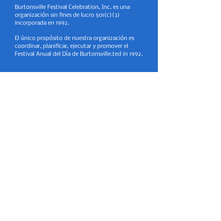
Burtonsville Festival Celebration, Inc. es una
organización sin fines de lucro 501(c)(3)
incorporada en 1992.
El único propósito de nuestra organización es
coordinar, planificar, ejecutar y promover el
Festival Anual del Día de Burtonsville.ted in 1992.
Contáctenos:
​¿Preguntas sobre el desfile del Día de
Burtonsville? Correo electrónico:
parade@burtonsvilleday.org
¿Preguntas sobre cómo registrarse para un
puesto en el Día de Burtonsville? Correo
electrónico:
vendors@burtonsvilleday.org
Todas las demás consultas sobre el Día de
Burtonsville (voluntarios, horas SSL,
presentaciones, patrocinios, etc.) pueden
dirigirse a:
info@burtonsvilleday.org
Déjenos un mensaje de voz al
(301) 291-5910
y le
responderemos lo antes posible.
Por favor, envíe toda la correspondencia a: